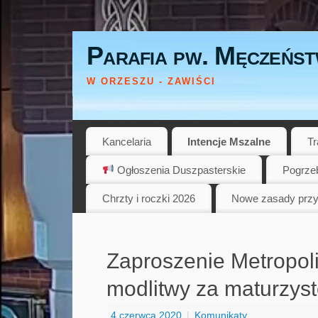
Parafia pw. Męczeńst
W ORZESZU - ZAWIŚCI
Kancelaria
Intencje Mszalne
Tr
Ogłoszenia Duszpasterskie
Pogrze
Chrzty i roczki 2026
Nowe zasady przy
Zaproszenie Metropoli
modlitwy za maturzys
4 czerwca 2020
|
Komunikaty