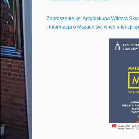
Zaproszenie ks. Arcybiskupa Wiktora Skw
i informacja o Mszach św. w ich intencji