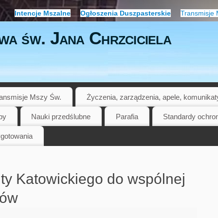
Intencje Mszalne
Ogłoszenia Duszpasterskie
Transmisje 
wa św. Jana Chrzciciela
ansmisje Mszy Św.
Życzenia, zarządzenia, apele, komunikat
by
Nauki przedślubne
Parafia
Standardy ochro
gotowania
ty Katowickiego do wspólnej
tów