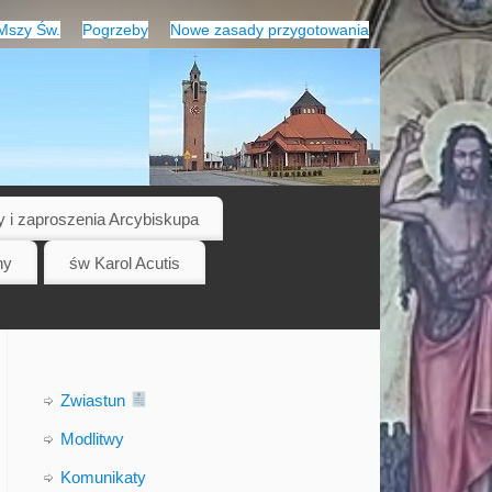
Mszy Św.
Pogrzeby
Nowe zasady przygotowania
y i zaproszenia Arcybiskupa
ny
św Karol Acutis
Zwiastun
Modlitwy
Komunikaty