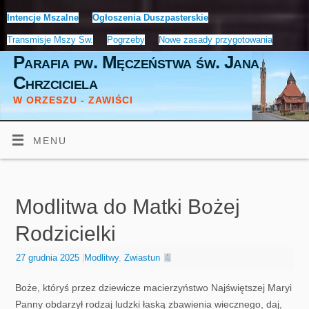
Intencje Mszalne
Ogłoszenia Duszpasterskie
Transmisje Mszy Św.
Pogrzeby
Nowe zasady przygotowania
Parafia pw. Męczeństwa św. Jana
Chrzciciela
W ORZESZU - ZAWIŚCI
MENU
Modlitwa do Matki Bożej
Rodzicielki
27 grudnia 2025
|
Modlitwy
,
Zwiastun
Boże, któryś przez dziewicze macierzyństwo Najświętszej Maryi
Panny obdarzył rodzaj ludzki łaską zbawienia wiecznego, daj,