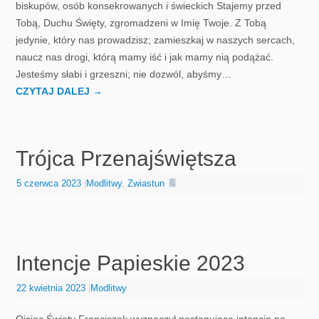
biskupów, osób konsekrowanych i świeckich Stajemy przed
Tobą, Duchu Święty, zgromadzeni w Imię Twoje. Z Tobą
jedynie, który nas prowadzisz; zamieszkaj w naszych sercach,
naucz nas drogi, którą mamy iść i jak mamy nią podążać.
Jesteśmy słabi i grzeszni; nie dozwól, abyśmy…
CZYTAJ DALEJ
→
Trójca Przenajświętsza
5 czerwca 2023
|
Modlitwy
,
Zwiastun
Intencje Papieskie 2023
22 kwietnia 2023
|
Modlitwy
Ojciec Święty Franciszek wyznaczył następujące intencje na