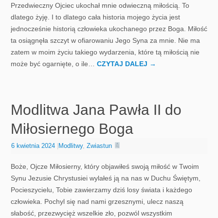
Przedwieczny Ojciec ukochał mnie odwieczną miłością. To
dlatego żyję. I to dlatego cała historia mojego życia jest
jednocześnie historią człowieka ukochanego przez Boga. Miłość
ta osiągnęła szczyt w ofiarowaniu Jego Syna za mnie. Nie ma
zatem w moim życiu takiego wydarzenia, które tą miłością nie
może być ogarnięte, o ile…
CZYTAJ DALEJ
→
Modlitwa Jana Pawła II do
Miłosiernego Boga
6 kwietnia 2024
|
Modlitwy
,
Zwiastun
Boże, Ojcze Miłosierny, który objawiłeś swoją miłość w Twoim
Synu Jezusie Chrystusiei wylałeś ją na nas w Duchu Świętym,
Pocieszycielu, Tobie zawierzamy dziś losy świata i każdego
człowieka. Pochyl się nad nami grzesznymi, ulecz naszą
słabość, przezwycięż wszelkie zło, pozwól wszystkim