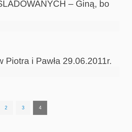
ŚLADOWANYCH – Giną, bo
 Piotra i Pawła 29.06.2011r.
2
3
4