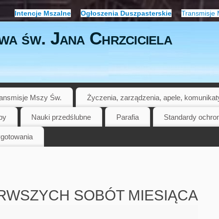
Intencje Mszalne
Ogłoszenia Duszpasterskie
Transmisje 
wa św. Jana Chrzciciela
ansmisje Mszy Św.
Życzenia, zarządzenia, apele, komunikat
by
Nauki przedślubne
Parafia
Standardy ochro
gotowania
RWSZYCH SOBÓT MIESIĄCA