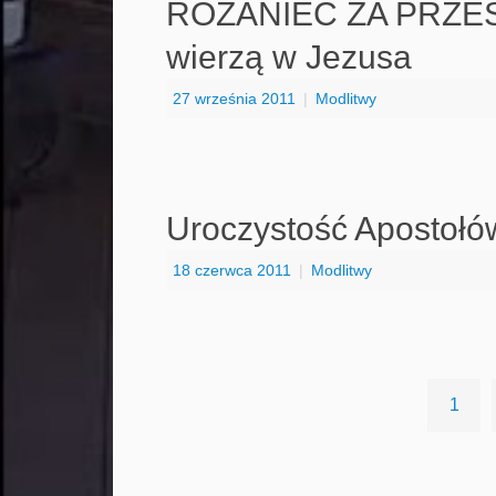
RÓŻANIEC ZA PRZE
wierzą w Jezusa
27 września 2011
|
Modlitwy
Uroczystość Apostołów
18 czerwca 2011
|
Modlitwy
1