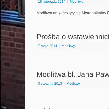
18 listopada 2014
|
Modlitwy
Modlitwa na kończący się Metropolitalny
Prośba o wstawiennict
7 maja 2014
|
Modlitwy
Modlitwa bł. Jana Pawł
3 stycznia 2013
|
Modlitwy