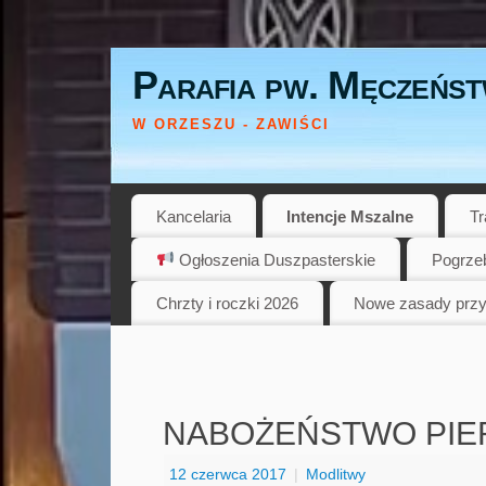
Parafia pw. Męczeńst
W ORZESZU - ZAWIŚCI
Kancelaria
Intencje Mszalne
Tr
Ogłoszenia Duszpasterskie
Pogrze
Chrzty i roczki 2026
Nowe zasady przy
NABOŻEŃSTWO PIE
12 czerwca 2017
|
Modlitwy