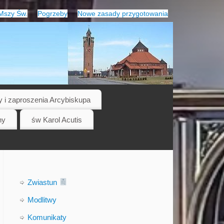
Mszy Św.
Pogrzeby
Nowe zasady przygotowania
y i zaproszenia Arcybiskupa
ny
św Karol Acutis
Zwiastun
Modlitwy
Komunikaty