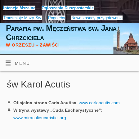
Intencje Mszalne
Ogłoszenia Duszpasterskie
Transmisje Mszy Św.
Pogrzeby
Nowe zasady przygotowania
Parafia pw. Męczeństwa św. Jana
Chrzciciela
W ORZESZU - ZAWIŚCI
MENU
św Karol Acutis
Oficjalna strona Carla Acutisa
:
www.carloacutis.com
Witryna wystawy „Cuda Eucharystyczne”
:
www.miracolieucaristici.org