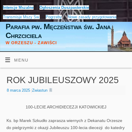
Intencje Mszalne
Ogłoszenia Duszpasterskie
Transmisje Mszy Św.
Pogrzeby
Nowe zasady przygotowania
Parafia pw. Męczeństwa św. Jana
Chrzciciela
W ORZESZU - ZAWIŚCI
MENU
ROK JUBILEUSZOWY 2025
8 marca 2025
|
Zwiastun
100-LECIE ARCHIDIECEZJI KATOWICKIEJ
Ks. bp Marek Szkudło zaprasza wiernych z Dekanatu Orzesze
do pielgrzymki z okazji Jubileuszu 100-lecia diecezji do katedry